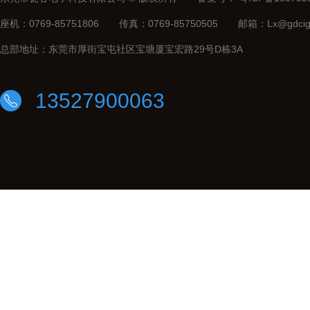
座机：0769-85751806
传真：0769-85750505
邮箱：Lx@gdcig
总部地址：东莞市厚街宝屯社区宝塘厦宝宏路29号D栋3A
13527900063