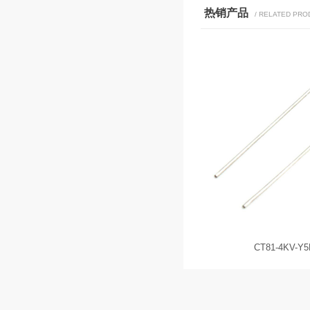
热销产品
/ RELATED PR
CC81-2KV-YL-101K
CT81-4KV-Y5