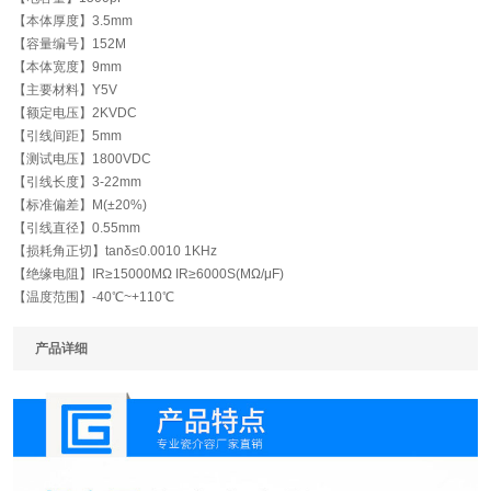
【本体厚度】
3.5mm
【容量编号】
152M
【本体宽度】
9mm
【主要材料】
Y5V
【额定电压】
2KVDC
【引线间距】
5mm
【测试电压】
1800VDC
【引线长度】
3-22mm
【标准偏差】
M(±20%)
【引线直径】
0.55mm
【损耗角正切】
tanδ≤0.0010 1KHz
【绝缘电阻】
IR≥15000MΩ IR≥6000S(MΩ/μF)
【温度范围】
-40℃~+110℃
产品详细